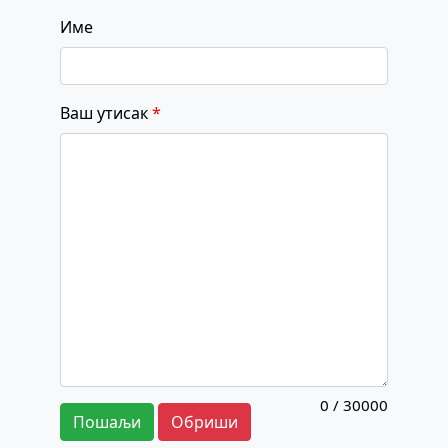
Име
Ваш утисак
*
0
/ 30000
Пошаљи
Обриши