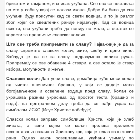
брикетом и тамјаном, и списак укућана. Све ово се поставља
на сто у соби у којој се налази икона. Добро би било да сви
укућани буду присутни кад се свети водица, и то је разлог
због којег се свештеник раније најављује. Кад се водица
освети, сви укућани треба да попију по мало, а остатак се
користи за прављење славског колача.
Шта све треба припремити за славу?
Најважније је да за
славу спремите славски колач, жито, свећу и црно вино.
Заблуда је да се за славу подразумева велики ручак.
Припремају се ове обавезне 4 ствари, а све остало је ствар
избора, могућности и жеље.
Славски колач
Дан уочи славе, домаћица куће меси колач
од чистог пшеничног брашна, у који се додаје мало
богојављенске и освећене водице пред славу. Колач се
украшава разним украсима од простог теста (брашно и
вода). на централном делу треба да се нађе украс са
симболом ИСХС (Исус Христос побеђује).
Славски колач заправо симболише Христа, који је хлеб
живота, а вино којим се колач прелива приликом
освештавања означава Христову крв, која је текла из његових
рана. Одмах након освештавања, укућани узимају по