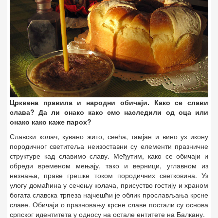
Црквена правила и народни обичаји. Како се слави
слава? Да ли онако како смо наследили од оца или
онако како каже парох?
Славски колач, кувано жито, свећа, тамјан и вино уз икону
породичног светитеља неизоставни су елементи празничне
структуре кад славимо славу. Међутим, како се обичаји и
обреди временом мењају, тако и верници, углавном из
незнања, праве грешке током породичних светковина. Уз
улогу домаћина у сечењу колача, присуство гостију и храном
богата славска трпеза најчешћи је облик прослављања крсне
славе. Обичаји о празновању крсне славе постали су основа
српског идентитета у односу на остале ентитете на Балкану.