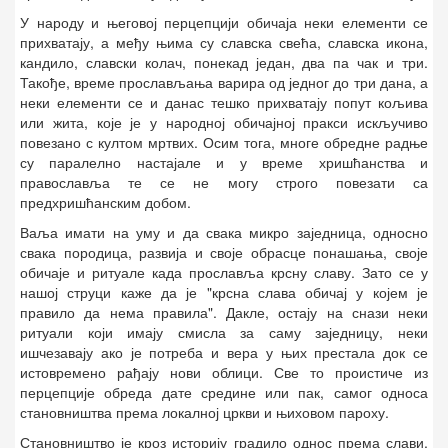
У народу и његовој перцепцији обичаја неки елементи се
прихватају, а међу њима су славска свећа, славска икона,
кандило, славски колач, понекад један, два па чак и три.
Такође, време прослављања варира од једног до три дана, а
неки елементи се и данас тешко прихватају попут кољива
или жита, које је у народној обичајној пракси искључиво
повезано с култом мртвих. Осим тога, многе обредне радње
су паралелно настајале и у време хришћанства и
православља те се не могу строго повезати са
предхришћанским добом.
Ваља имати на уму и да свака микро заједница, односно
свака породица, развија и своје обрасце понашања, своје
обичаје и ритуале када прославља крсну славу. Зато се у
нашој струци каже да је "крсна слава обичај у којем је
правило да нема правила". Дакле, остају на снази неки
ритуали који имају смисла за саму заједницу, неки
ишчезавају ако је потреба и вера у њих престала док се
истовремено рађају нови облици. Све то проистиче из
перцепције обреда дате средине или пак, самог односа
становништва према локалној цркви и њиховом пароху.
Становништво је кроз историју градило однос према слави,