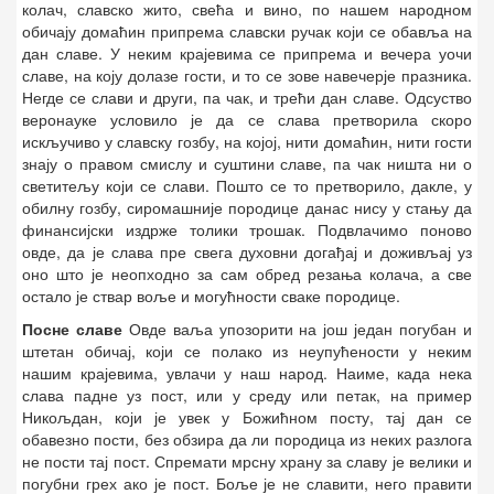
колач, славско жито, свећа и вино, по нашем народном
обичају домаћин припрема славски ручак који се обавља на
дан славе. У неким крајевима се припрема и вечера уочи
славе, на коју долазе гости, и то се зове навечерје празника.
Негде се слави и други, па чак, и трећи дан славе. Одсуство
веронауке условило је да се слава претворила скоро
искључиво у славску гозбу, на којој, нити домаћин, нити гости
знају о правом смислу и суштини славе, па чак ништа ни о
светитељу који се слави. Пошто се то претворило, дакле, у
обилну гозбу, сиромашније породице данас нису у стању да
финансијски издрже толики трошак. Подвлачимо поново
овде, да је слава пре свега духовни догађај и доживљај уз
оно што је неопходно за сам обред резања колача, а све
остало је ствар воље и могућности сваке породице.
Посне славе
Овде ваља упозорити на још један погубан и
штетан обичај, који се полако из неупућености у неким
нашим крајевима, увлачи у наш народ. Наиме, када нека
слава падне уз пост, или у среду или петак, на пример
Никољдан, који је увек у Божићном посту, тај дан се
обавезно пости, без обзира да ли породица из неких разлога
не пости тај пост. Спремати мрсну храну за славу је велики и
погубни грех ако је пост. Боље је не славити, него правити