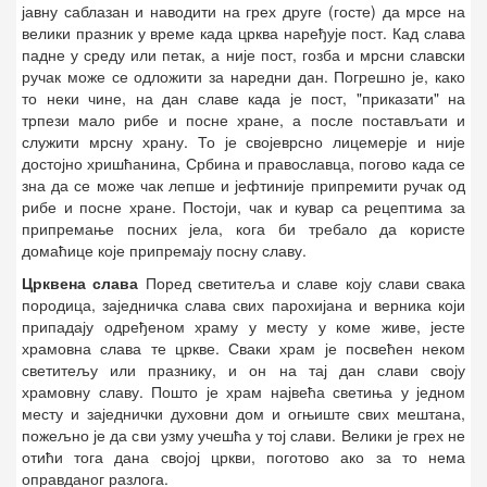
јавну саблазан и наводити на грех друге (госте) да мрсе на
велики празник у време када црква наређује пост. Кад слава
падне у среду или петак, а није пост, гозба и мрсни славски
ручак може се одложити за наредни дан. Погрешно је, како
то неки чине, на дан славе када је пост, "приказати" на
трпези мало рибе и посне хране, а после постављати и
служити мрсну храну. То је својеврсно лицемерје и није
достојно хришћанина, Србина и православца, погово када се
зна да се може чак лепше и јефтиније припремити ручак од
рибе и посне хране. Постоји, чак и кувар са рецептима за
припремање посних јела, кога би требало да користе
домаћице које припремају посну славу.
Црквена слава
Поред светитеља и славе коју слави свака
породица, заједничка слава свих парохијана и верника који
припадају одређеном храму у месту у коме живе, јесте
храмовна слава те цркве. Сваки храм је посвећен неком
светитељу или празнику, и он на тај дан слави своју
храмовну славу. Пошто је храм највећа светиња у једном
месту и заједнички духовни дом и огњиште свих мештана,
пожељно је да сви узму учешћа у тој слави. Велики је грех не
отићи тога дана својој цркви, поготово ако за то нема
оправданог разлога.