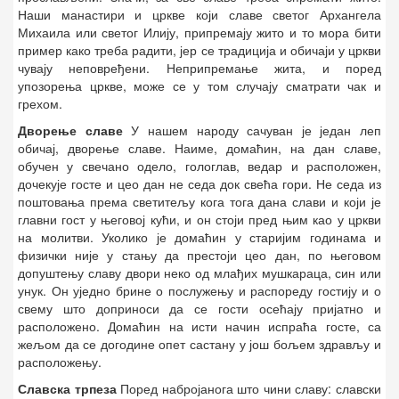
Наши манастири и цркве који славе светог Архангела
Михаила или светог Илију, припремају жито и то мора бити
пример како треба радити, јер се традиција и обичаји у цркви
чувају неповређени. Неприпремање жита, и поред
упозорења цркве, може се у том случају сматрати чак и
грехом.
Дворење славе
У нашем народу сачуван је један леп
обичај, дворење славе. Наиме, домаћин, на дан славе,
обучен у свечано одело, гологлав, ведар и расположен,
дочекује госте и цео дан не седа док свећа гори. Не седа из
поштовања према светитељу кога тога дана слави и који је
главни гост у његовој кући, и он стоји пред њим као у цркви
на молитви. Уколико је домаћин у старијим годинама и
физички није у стању да престоји цео дан, по његовом
допуштењу славу двори неко од млађих мушкараца, син или
унук. Он уједно брине о послужењу и распореду гостију и о
свему што доприноси да се гости осећају пријатно и
расположено. Домаћин на исти начин испраћа госте, са
жељом да се догодине опет састану у још бољем здрављу и
расположењу.
Славска трпеза
Поред набројанога што чини славу: славски