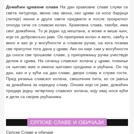
Домаћин црквене славе
На дан храмовне славе служи се
света литургија, звоне сва звона, око цркве се носе барјаци
(литије) иконе и други свети предмети и после трократног
опхода сече се славски колач. Храмовна слава, такође, има
свог домаћина. То је један од мештана, а може и више њих,
који се добровољно јаве. Он припреми колач и жито, свећу и
вино и ако је у могућности и славски ручак, на кога позива
све присутне тога дана у цркви. Ако он није сам у могућности
да сноси све трошкове славе, у припремању ручка учествује
делом и црква. На сечењу славског колача у цркви, помиње
се његово име и имена његових сродника и укућана. Он тај
дан, као и у кући на дан славе, двори славу и служи госте.
Пред резања славског колача, свештеник пита, ко се јавља
за домаћина за наредну славу. Ономе који се јави, домаћин
предаје једну четвртину славског колача, коју овај носи кући
и дели са својим укућанима.
СРПСКЕ СЛАВЕ И ОБИЧАЈИ
Српске Славе и обичаји