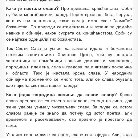
Како је настала слава?
Пре примања хришћанства, Срби
су били многобожачки народ. Поред врховног бога Перуна,
кога су сви поштовали, сваки дом је имао своје "домаће"
божанство. По природи сентиментални и везани за домаће
навике и обичаје, након сусрета са хришћанством, Срби су
се најтеже одрицали тих божанстава.
Тек Свети Сава је успео да замени идоле и божанства
великим светитељима Христове Цркве, који су постали
заштитници и помоћници српских домова и манастира,
породица и племена, села и градова, па и читавих покрајина
и области. Тако је настала крсна слава. У народним
обичајима променило се много тога, али се слава очувала
као највећа светиња нашег народа.
Како једна породица почиње да слави славу?
Крсна
слава преноси се са колена на колено, са оца на сина, док
жене удајом узимају мужевљеву славу. За људе са истом
славом раније се знало да потичу од истог претка, али
временом и расељавањем, ово правило је престало да
важи.
Уколико синови живе са оцем, славе сви заједно. Али, када