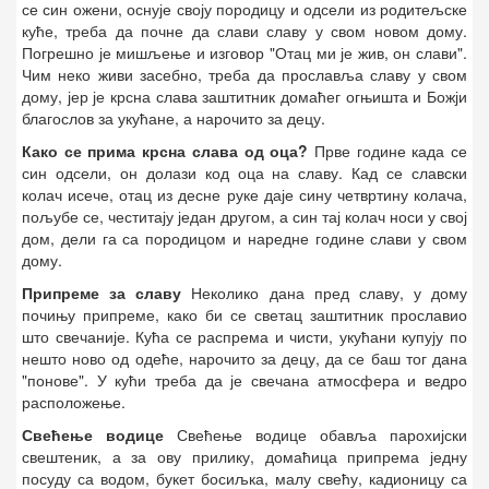
се син ожени, оснује своју породицу и одсели из родитељске
куће, треба да почне да слави славу у свом новом дому.
Погрешно је мишљење и изговор "Отац ми је жив, он слави".
Чим неко живи засебно, треба да прославља славу у свом
дому, јер је крсна слава заштитник домаћег огњишта и Божји
благослов за укућане, а нарочито за децу.
Како се прима крсна слава од оца?
Прве године када се
син одсели, он долази код оца на славу. Кад се славски
колач исече, отац из десне руке даје сину четвртину колача,
пољубе се, честитају један другом, а син тај колач носи у свој
дом, дели га са породицом и наредне године слави у свом
дому.
Припреме за славу
Неколико дана пред славу, у дому
почињу припреме, како би се светац заштитник прославио
што свечаније. Кућа се распрема и чисти, укућани купују по
нешто ново од одеће, нарочито за децу, да се баш тог дана
"понове". У кући треба да је свечана атмосфера и ведро
расположење.
Свећење водице
Свећење водице обавља парохијски
свештеник, а за ову прилику, домаћица припрема једну
посуду са водом, букет босиљка, малу свећу, кадионицу са