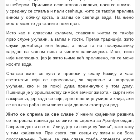
и шећером. Приликом освештавања колача, носи се и жито -
у средину се ставља и пали свећица, жито се такође прелива
вином у облику крста, а затим се свећица вади. На њено
место можете да ставите неки цвет.
Исто као и славским колачем, славским житом се такође
прво служе укућани, а затим и гости. Према традицији, жито
служи домаћица или ћерка, а носи га на послужавнику
заједно са чашом вина и чистим кашичицама. Ипак, вино
није неопходно, јер је жито њиме већ преливено, па се може
носити вода.
Славско жито се кува и приноси у славу Божију и част
светитеља који се прославља, за здравље и напредак
укућана, као и за покој душа преминулих у том дому.
Пшеница је у хришћанству симбол вечног живота - смрти или
васкрсења, јер када се сеје, зрно пшенице умире и клија, али
се из њега рађа нови живот који доноси стоструки род.
Жито се спрема за све славе
У неким крајевима развила
се погрешна навика да се жито не спрема за Аранђеловдан,
Гавриловдан и светог Илију, јер ти свеци су "живи", како кажу
у тим крајевима. Пре свега, сви свеци су живи и од Бога
прослављени. Значи, за све славе треба спремати жито.