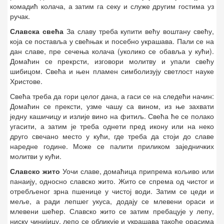
комадић колача, а затим га секу и служе другим гостима уз
ручак.
Славска свећа
За славу треба купити већу воштану свећу,
која се поставља у свећњак и посебно украшава. Пали се на
дан славе, пре сечења колача (уколико се обавља у кући).
Домаћин се прекрсти, изговори молитву и упали свећу
шибицом. Свећа и њен пламен симболизују светлост науке
Христове.
Свећа треба да гори целог дана, а гаси се на следећи начин:
Домаћин се прексти, узме чашу са вином, из ње захвати
једну кашичицу и излије вино на фитиљ. Свећа ће се полако
угасити, а затим је треба однети пред икону или на неко
друго свечано место у кући, где треба да стоји до славе
наредне године. Може се палити приликом заједничких
молитви у кући.
Славско жито
Уочи славе, домаћица припрема кољиво или
панаију, односно славско жито. Жито се спрема од чистог и
отребљеног зрна пшенице у чистој води. Затим се цеди и
меље, а ради лепшег укуса, додају се млевени ораси и
млевени шећер. Славско жито се затим пребацује у лепу,
ниску чинијицу, лепо се обликује и украшава такође орасима