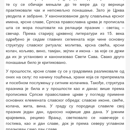
те су се обичаји мењали до те мере да су верници
практиковали чак и непожељно понашање. Зато је Црква
уводила и забране. У канонизованом делу слављења крсног
имена, крсне славе, Српска православна црква је прописала
шта се мора поштовати на релацији празник - светац –
свечар. Према старијој црквеној литератури из 15. века
одређено је седам главних сегмената који чине основну
структуру славског ритуала: молитва, крсна свећа, крсни
колач, кољиво, вино, тамјан, зејтин и икона - за које се држи
да их је установио и канонизовао Свети Сава. Свако друго
понашање било је критиковано.
У прошлости, крсне славе су се у градовима разликовале од
оних на селу: по начину гошћења, храни која се припремала
и посебном послужењу у ситним колачима. Такође, структура
празника је била и у прошлости као и данас више према
прописима Српске православне цркве у погледу примене
основних елемената славског обреда: славске иконе, свеће,
колача, жита, вина. У граду су породице славиле свој
празник један дан, односно највише два дана. У јужним
крајевима, рецимо Врању, светковало се навечерје с
гостима, као и дан славе, док је према северу углавном
празнован само дан славе.