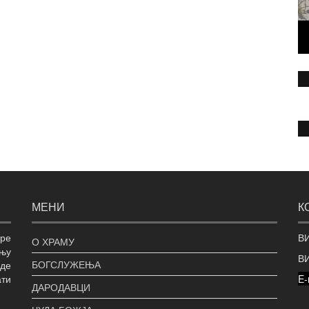
МЕНИ
К
ре
ВИ
О ХРАМУ
њу
В
БОГСЛУЖЕЊА
уде
ати
E-
ДАРОДАВЦИ