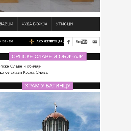
ДАВЦИ
ЧУДА БОЖЈА
УТИСЦИ
АКО ЖЕЛИТЕ ДА ДОНИРАТЕ ЗА БАТИНАЧКИ ХРАМ У ШВАЈЦАРСКОЈ, ТО МО
СРПСКЕ СЛАВЕ И ОБИЧАЈИ
пске Славе и обичаји
ко се слави Крсна Слава
ХРАМ У БАТИНЦУ