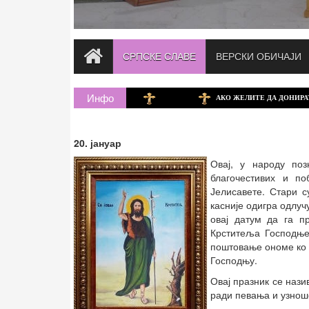
СРПСКЕ СЛАВЕ
ВЕРСКИ ОБИЧАЈИ
Инфо
АКО ЖЕЛИТЕ ДА ДОНИРАТЕ ЗА ХРАМ 
20. јануар
Овај, у народу по
благочестивих и п
Јелисавете. Стари с
касније одигра одлуч
овај датум да га п
Крститеља Господње
поштовање ономе ко п
Господњу.
Овај празник се нази
ради певања и узноше