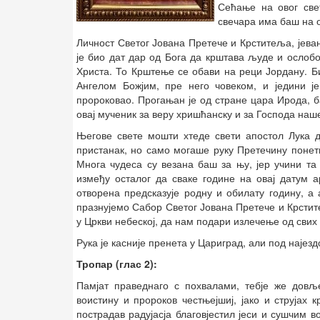
Сећање на овог све
свечара има баш на о
Личност Светог Јована Претече и Крститеља, јеван
је био дат дар од Бога да крштава људе и ослобо
Христа. То Крштење се обави на реци Јордану. Би
Ангелом Божјим, пре него човеком, и једини је
пророковао. Прогањан је од стране цара Ирода, 
овај мученик за веру хришћанску и за Господа наш
Његове свете мошти хтеде свети апостол Лука д
пристанак, но само могаше руку Претечину понет
Многа чудеса су везана баш за њу, јер учини та
између осталог да сваке године на овај датум а
отворена предсказује родну и обилату годину, а 
празнујемо Сабор Светог Јована Претече и Крстит
у Цркви небеској, да нам подари излечење од свих
Рука је касније пренета у Цариград, али под најездо
Тропар (глас 2):
Памјат праведнаго с похвалами, тебје же довље
воистину и пророков честњејшиј, јако и струјах к
пострадав радујасја благовјестил јеси и сушчим во