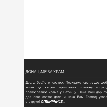
ДОНАЦИЈЕ ЗА ХРАМ
Драга браћо и сестре. Позивамо све људе доб
воље да својим прилозима помогну изград
православног храма у Батинцу. Нека Ваш дар б
део овог светог дела и нека Вам Господ узвр
стотруко!
ОПШИРНИЈЕ...