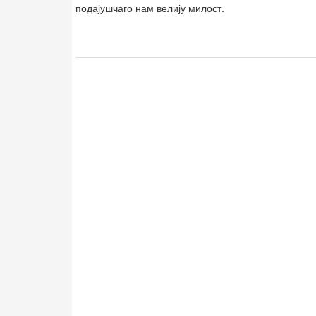
подајушчаго нам велију милост.