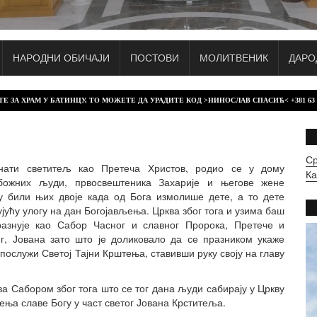
НАРОДНИ ОБИЧАЈИ
ПОСТОВИ
МОЛИТВЕНИК
ДАРО
У БАТИНЦУ, ТО МОЖЕТЕ ДА УРАДИТЕ КОД >НИНОСЛАВ СПАСИЋ< +381 63 / 438 - 698
Ср
знати светитељ као Претеча Христов, родио се у дому
Ка
обожних људи, првосвештеника Захарије и његове жене
у били њих двоје када од Бога измолише дете, а то дете
ујућу улогу на дан Богојављења. Црква због тога и узима баш
разнује као Сабор Часног и славног Пророка, Претече и
г, Јована зато што је доликовало да се празником укаже
ослужи Светој Тајни Крштења, ставивши руку своју на главу
ва Сабором због тога што се тог дана људи сабирају у Цркву
ња славе Богу у част светог Јована Крститеља.