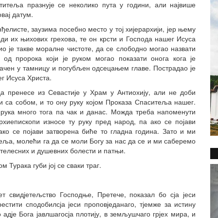
титеља празнује се неколико пута у години, али највише
вај датум.
ђелисте, заузима посебно место у тој хијерархији, јер њему
ди их њихових грехова, те он крсти и Господа нашег Исуса
о је такве моралне чистоте, да се слободно могао назвати
 од пророка који је руком могао показати онога кога је
бачен у тамницу и погубљен одсецањем главе. Пострадао је
ег Исуса Христа.
а пренесе из Севастије у Храм у Антиохију, али не доби
и са собом, и то ону руку којом Проказа Спаситеља нашег.
 рука много тога па чак и данас. Можда треба напоменути
рхиепископи износе ту руку пред народ, па ако се појави
ако се појави затворена биће то гладна година. Зато и ми
еља, молећи га да се моли Богу за нас да се и ми саберемо
 телесних и душевних болести и патњи.
м Турака губи јој се сваки траг.
т свидјетељство Господње, Претече, показал бо сја јеси
рестити сподобилсја јеси проповједанаго, тјемже за истину
 адје Бога јавлшагосја плотију, в земљушчаго грјех мира, и